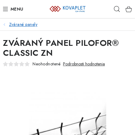
Prejsť
Hľad
na
obsah
Zvárané panely
PLETIVÁ
ZVÁRANÝ PANEL PILOFOR®
BRÁNY A BRÁNKY
CLASSIC ZN
GABIÓNY
Neohodnotené
Podrobnosti hodnotenia
ZVÁRANÉ PANELY A SIETE
PLOTOVKY
PODHRABOVÉ DOSKY
PRVKY NAJVYŠŠEJ OCHRANY