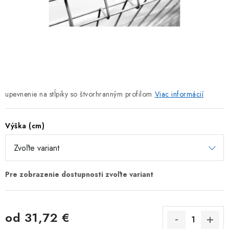
TIENIACE PRVKY
VIAZACIE DRÔTY
ZEMNÉ VRUTY
REALIZÁCIE
upevnenie na stĺpiky so štvorhranným profilom
Viac informácií
INŠPIRUJTE SA
Výška (cm)
Obchodné podmienky
Reklamačný poriadok
Podmienky ochrany osobných údajov
Formulár na odstúpenie od zmluvy
Reklamačný formulár
Kontakt
od
31,72 €