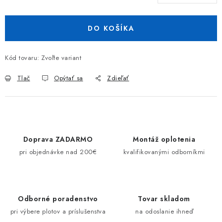
Jednotková cena:
DO KOŠÍKA
Kód tovaru:
Zvoľte variant
Tlač
Opýtať sa
Zdieľať
Doprava ZADARMO
Montáž oplotenia
pri objednávke nad 200€
kvalifikovanými odborníkmi
Odborné poradenstvo
Tovar skladom
pri výbere plotov a príslušenstva
na odoslanie ihneď