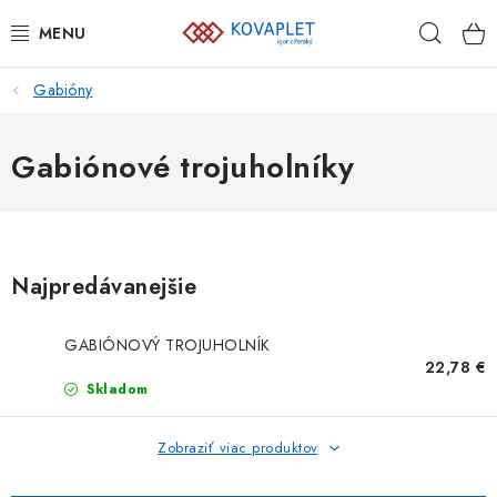
Prejsť
Hľad
na
obsah
Gabióny
PLETIVÁ
BRÁNY A BRÁNKY
Gabiónové trojuholníky
GABIÓNY
ZVÁRANÉ PANELY A SIETE
Najpredávanejšie
PLOTOVKY
GABIÓNOVÝ TROJUHOLNÍK
22,78 €
PODHRABOVÉ DOSKY
Skladom
PRVKY NAJVYŠŠEJ OCHRANY
Zobraziť viac produktov