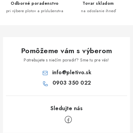
Odborné poradenstvo
Tovar skladom
p
pri výbere plotov a príslušenstva
na odoslanie ihneď
r
v
k
y
v
Pomôžeme vám s výberom
ý
p
Potrebujete s niečím poradiť? Sme tu pre vás!
i
info
@
pletivo.sk
s
u
0903 350 022