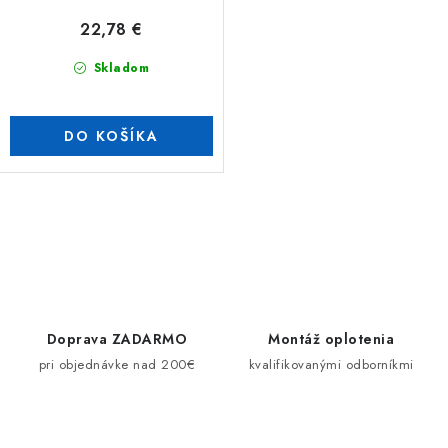
o
22,78 €
v
Skladom
DO KOŠÍKA
O
v
l
á
d
Doprava ZADARMO
Montáž oplotenia
a
pri objednávke nad 200€
kvalifikovanými odborníkmi
c
i
e