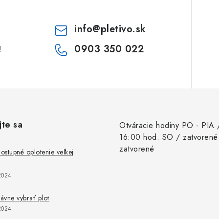
info
@
pletivo.sk
0903 350 022
!
jte sa
Otváracie hodiny PO - PIA 
16:00 hod. SO / zatvorené
zatvorené
stupné oplotenie veľkej
2024
rávne vybrať plot
2024