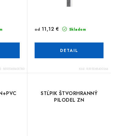
11,12 €
od
m
Skladom
DETAIL
d:
8595068400180
Kód:
8595068400364
ZN+PVC
STĹPIK ŠTVORHRANNÝ
PILODEL ZN