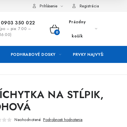
luvy
Reklamačný formulár
Kontakt
Prihlásenie
Registrácia
Prázdny
0903 350 022
(po – pia: 7:00 –
NÁKUPNÝ
16:00)
košík
KOŠÍK
PODHRABOVÉ DOSKY
PRVKY NAJVYŠŠEJ OCHRA
ÍCHYTKA NA STĹPIK,
OHOVÁ
Neohodnotené
Podrobnosti hodnotenia