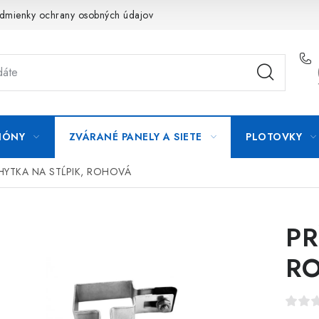
dmienky ochrany osobných údajov
Formulár na odstúpenie od zm
IÓNY
ZVÁRANÉ PANELY A SIETE
PLOTOVKY
HYTKA NA STĹPIK, ROHOVÁ
PR
R