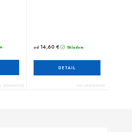
14,60 €
od
m
Skladom
DETAIL
d:
8595068407318
Kód:
8595068400555