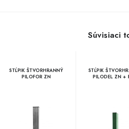
Súvisiaci t
STĹPIK ŠTVORHRANNÝ
STĹPIK ŠTVORH
PILOFOR ZN
PILODEL ZN +