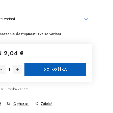
d
2,04 €
notková cena:
DO KOŠÍKA
aru:
Zvoľte variant
č
Opýtať sa
Zdieľať