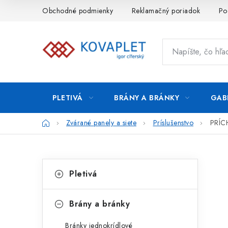
Prejsť
Obchodné podmienky
Reklamačný poriadok
Po
na
obsah
PLETIVÁ
BRÁNY A BRÁNKY
GAB
Domov
Zvárané panely a siete
Príslušenstvo
PRÍC
B
K
Preskočiť
Pletivá
kategórie
a
o
t
č
Brány a bránky
e
n
Bránky jednokrídlové