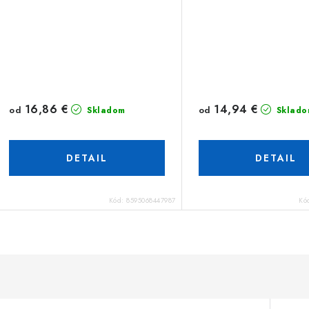
16,86 €
14,94 €
od
od
Skladom
Sklado
DETAIL
DETAIL
Kód:
8595068447987
Kó