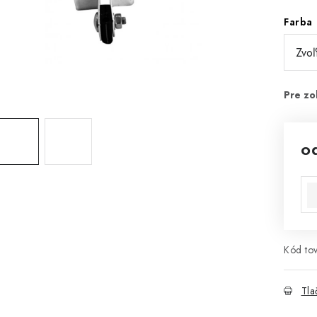
Farba
o
Jed
Kód tov
Tla