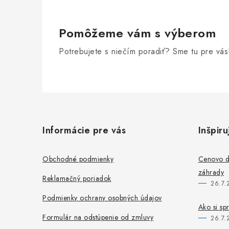
Pomôžeme vám s výberom
Potrebujete s niečím poradiť? Sme tu pre vás
Z
á
Informácie pre vás
Inšpiru
p
ä
Obchodné podmienky
Cenovo do
záhrady
t
Reklamačný poriadok
26.7.
i
Podmienky ochrany osobných údajov
Ako si sp
e
Formulár na odstúpenie od zmluvy
26.7.