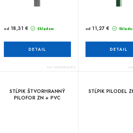
18,31 €
11,27 €
od
od
Skladom
Sklado
DETAIL
DETAIL
Kód:
8595068447833
Kó
STĹPIK ŠTVORHRANNÝ
STĹPIK PILODEL 
PILOFOR ZN + PVC