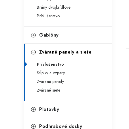
g
ý
Brány dvojkrídlové
ó
Príslušenstvo
p
r
a
i
Gabióny
e
n
e
Zvárané panely a siete
l
Príslušenstvo
Stĺpiky a vzpery
Zvárané panely
Zvárané siete
Plotovky
Podhrabové dosky