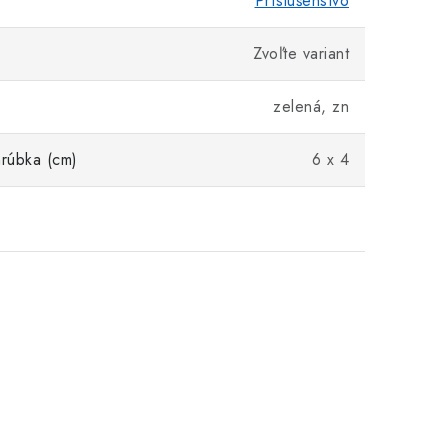
Príslušenstvo
Zvoľte variant
zelená, zn
hrúbka (cm)
6 x 4