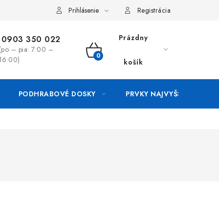
luvy
Reklamačný formulár
Kontakt
Prihlásenie
Registrácia
Prázdny
0903 350 022
(po – pia: 7:00 –
NÁKUPNÝ
16:00)
košík
KOŠÍK
PODHRABOVÉ DOSKY
PRVKY NAJVYŠŠEJ OCHRA