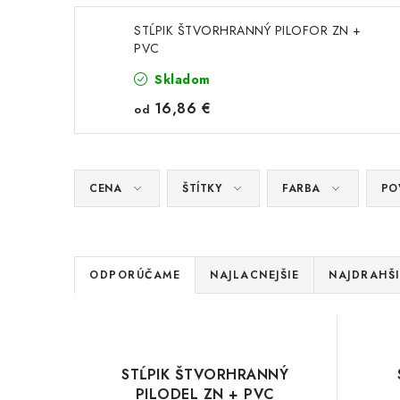
STĹPIK ŠTVORHRANNÝ PILOFOR ZN +
PVC
Skladom
16,86 €
od
CENA
ŠTÍTKY
FARBA
PO
R
ODPORÚČAME
NAJLACNEJŠIE
NAJDRAHŠI
a
V
d
ý
e
STĹPIK ŠTVORHRANNÝ
p
PILODEL ZN + PVC