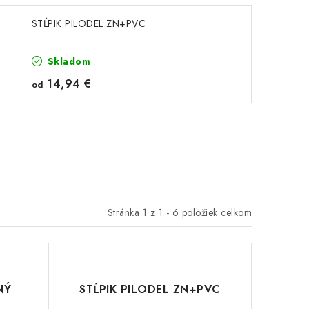
STĹPIK PILODEL ZN+PVC
Skladom
14,94 €
od
Stránka
1
z
1
-
6
položiek celkom
NÝ
STĹPIK PILODEL ZN+PVC