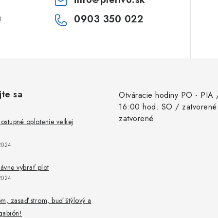
0903 350 022
!
jte sa
Otváracie hodiny PO - PIA 
16:00 hod. SO / zatvorené
zatvorené
stupné oplotenie veľkej
2024
rávne vybrať plot
2024
m, zasaď strom, buď štýlový a
 gabión!