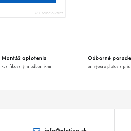
Kód:
8595068447987
Montáž oplotenia
Odborné porade
kvalifikovanými odborníkmi
pri výbere plotov a prís
info
@
pletivo.sk