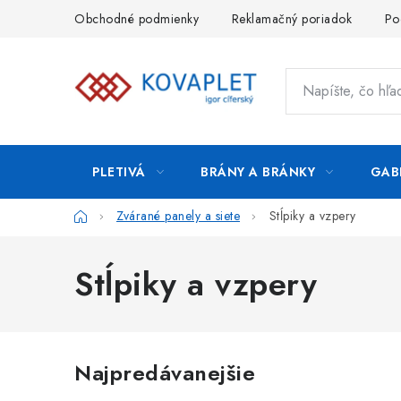
Prejsť
Obchodné podmienky
Reklamačný poriadok
Po
na
obsah
PLETIVÁ
BRÁNY A BRÁNKY
GAB
Domov
Zvárané panely a siete
Stĺpiky a vzpery
Stĺpiky a vzpery
Najpredávanejšie