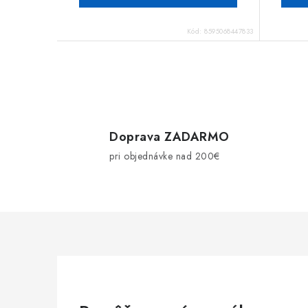
Kód:
8595068447833
O
v
l
Doprava ZADARMO
pri objednávke nad 200€
á
d
a
c
i
e
p