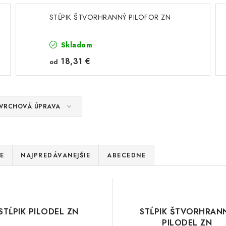
STĹPIK ŠTVORHRANNÝ PILOFOR ZN
Skladom
18,31 €
od
VRCHOVÁ ÚPRAVA
E
NAJPREDÁVANEJŠIE
ABECEDNE
STĹPIK PILODEL ZN
STĹPIK ŠTVORHRAN
PILODEL ZN