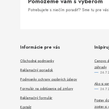
Pomôžeme vám s výberom
r
Potrebujete s niečím poradiť? Sme tu pre vás
v
k
y
Z
v
á
ý
Informácie pre vás
Inšpiru
p
p
ä
i
Obchodné podmienky
Cenovo do
s
záhrady
t
Reklamačný poriadok
26.7.
u
i
Podmienky ochrany osobných údajov
Ako si sp
e
Formulár na odstúpenie od zmluvy
26.7.
Reklamačný formulár
Postav do
zostav si
Kontakt