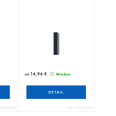
14,94 €
od
Skladom
DETAIL
595068400555
Kód:
8595068407318