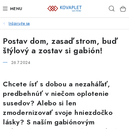
Prejsť
Hľad
na
obsah
Inšpirujte sa
PLETIVÁ
Postav dom, zasaď strom, buď
BRÁNY A BRÁNKY
štýlový a zostav si gabión!
GABIÓNY
26.7.2024
ZVÁRANÉ PANELY A SIETE
Chcete ísť s dobou a nezaháľať,
PLOTOVKY
predbehnúť v niečom oplotenie
PODHRABOVÉ DOSKY
susedov? Alebo si len
zmodernizovať svoje hniezdočko
PRVKY NAJVYŠŠEJ OCHRANY
lásky? S naším gabiónovým