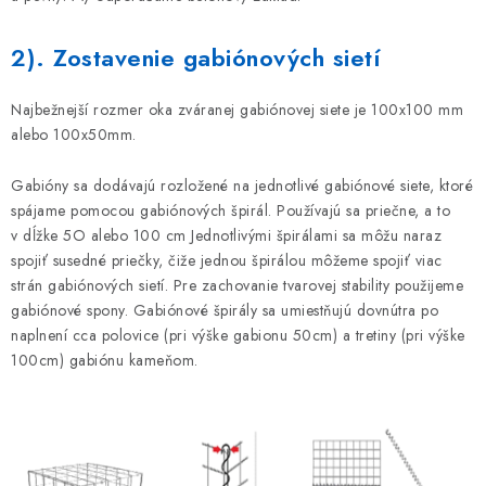
2). Zostavenie gabiónových sietí
Najbežnejší rozmer oka zváranej gabiónovej siete je 100x100 mm
alebo 100x50mm.
Gabióny sa dodávajú rozložené na jednotlivé gabiónové siete, ktoré
spájame pomocou gabiónových špirál. Používajú sa priečne, a to
v dĺžke 5O alebo 100 cm Jednotlivými špirálami sa môžu naraz
spojiť susedné priečky, čiže jednou špirálou môžeme spojiť viac
strán gabiónových sietí. Pre zachovanie tvarovej stability použijeme
gabiónové spony. Gabiónové špirály sa umiestňujú dovnútra po
naplnení cca polovice (pri výške gabionu 50cm) a tretiny (pri výške
100cm) gabiónu kameňom.