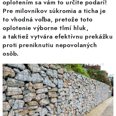
oplotením sa vám to určite podarí!
TIENIACE PRVKY
Pre milovníkov súkromia a ticha je
VIAZACIE DRÔTY
to vhodná voľba, pretože toto
oplotenie výborne tlmí hluk,
ZEMNÉ VRUTY
a taktiež vytvára efektívnu prekážku
REALIZÁCIE
proti preniknutiu nepovolaných
osôb.
INŠPIRUJTE SA
Obchodné podmienky
Reklamačný poriadok
Podmienky ochrany osobných údajov
Formulár na odstúpenie od zmluvy
Reklamačný formulár
Kontakt