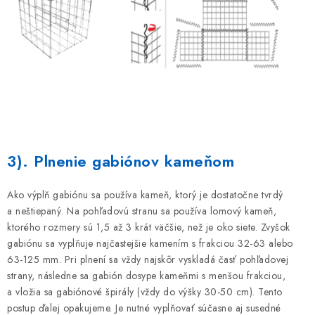
3). Plnenie gabiónov kameňom
Ako výplň gabiónu sa používa kameň, ktorý je dostatočne tvrdý
a neštiepaný. Na pohľadovú stranu sa používa lomový kameň,
ktorého rozmery sú 1,5 až 3 krát väčšie, než je oko siete. Zvyšok
gabiónu sa vyplňuje najčastejšie kamením s frakciou 32-63 alebo
63-125 mm. Pri plnení sa vždy najskôr vyskladá časť pohľadovej
strany, následne sa gabión dosype kameňmi s menšou frakciou,
a vložia sa gabiónové špirály (vždy do výšky 30-50 cm). Tento
postup ďalej opakujeme. Je nutné vyplňovať súčasne aj susedné