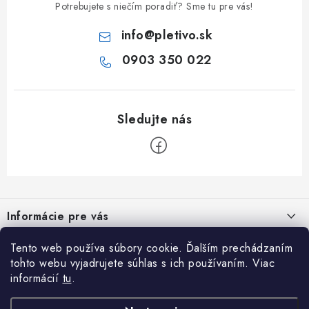
Potrebujete s niečím poradiť? Sme tu pre vás!
info
@
pletivo.sk
0903 350 022
Z
á
Informácie pre vás
p
ä
Obchodné podmienky
Tento web používa súbory cookie. Ďalším prechádzaním
Inšpirujte sa
t
tohto webu vyjadrujete súhlas s ich používaním. Viac
Reklamačný poriadok
i
Otváracie hodiny PO - PIA / 7:00 - 16:00 hod. SO / zatvorené NE
informácií
tu
.
Cenovo dostupné oplotenie veľkej záhrady
/ zatvorené
26.7.2024
e
Podmienky ochrany osobných údajov