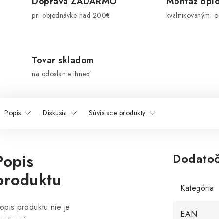
Doprava ZADARMO
Montáž oplo
pri objednávke nad 200€
kvalifikovanými 
Tovar skladom
na odoslanie ihneď
Popis
Diskusia
Súvisiace produkty
Popis
Dodatoč
produktu
Kategória
opis produktu nie je
EAN