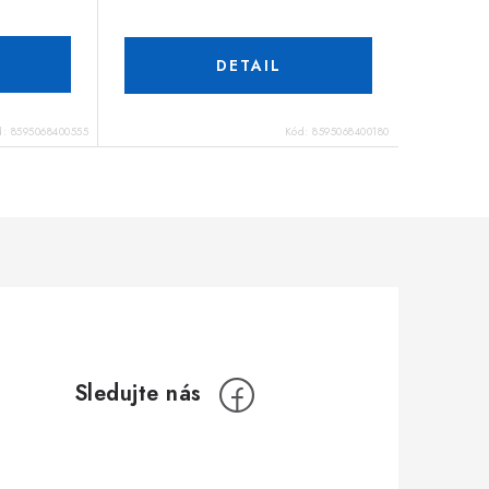
DETAIL
d:
8595068400555
Kód:
8595068400180