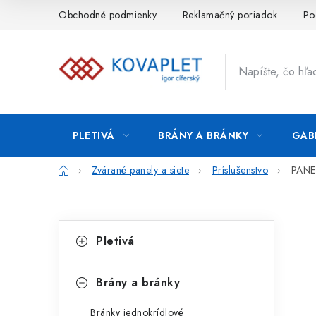
Prejsť
Obchodné podmienky
Reklamačný poriadok
Po
na
obsah
PLETIVÁ
BRÁNY A BRÁNKY
GAB
Domov
Zvárané panely a siete
Príslušenstvo
PANE
B
K
Preskočiť
Pletivá
kategórie
a
o
t
č
Brány a bránky
e
n
Bránky jednokrídlové