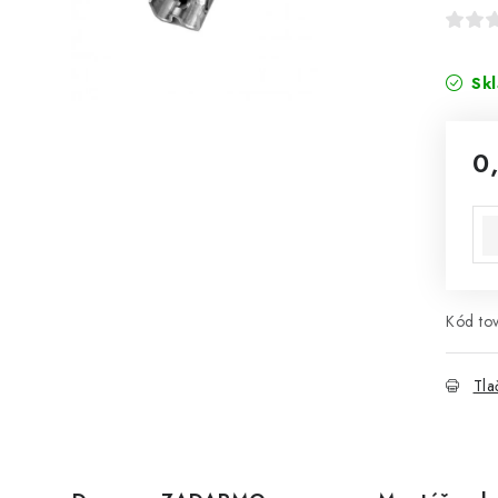
Sk
0
Jed
Kód tov
Tla