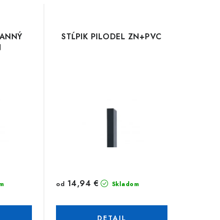
RANNÝ
STĹPIK PILODEL ZN+PVC
N
14,94 €
od
m
Skladom
DETAIL