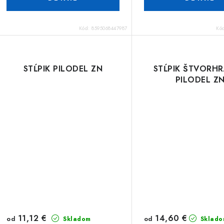
Kód:
8595068447987
Kó
STĹPIK PILODEL ZN
STĹPIK ŠTVORH
PILODEL Z
11,12 €
14,60 €
od
od
Skladom
Sklado