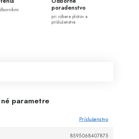
tenia
Odborné
poradenstvo
odborníkmi
pri výbere plotov a
príslušenstva
né parametre
Príslušenstvo
8595068407875