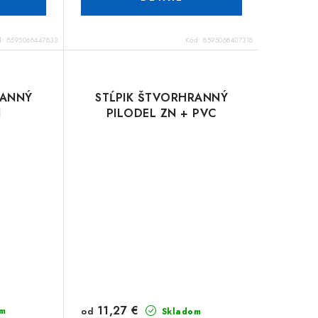
d:
8595068447833
Kód:
8595068407318
RANNÝ
STĹPIK ŠTVORHRANNÝ
N
PILODEL ZN + PVC
11,27 €
od
m
Skladom