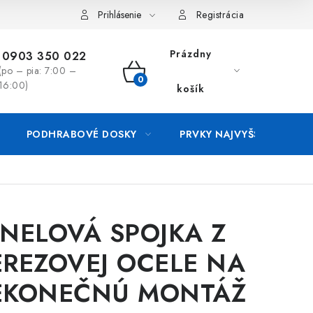
luvy
Reklamačný formulár
Kontakt
Prihlásenie
Registrácia
Prázdny
0903 350 022
(po – pia: 7:00 –
NÁKUPNÝ
16:00)
košík
KOŠÍK
PODHRABOVÉ DOSKY
PRVKY NAJVYŠŠEJ OCHRA
NELOVÁ SPOJKA Z
REZOVEJ OCELE NA
EKONEČNÚ MONTÁŽ