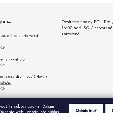
jte sa
Otváracie hodiny PO - PIA 
16:00 hod. SO / zatvorené
zatvorené
stupné oplotenie veľkej
2024
rávne vybrať plot
2024
m, zasaď strom, buď štýlový a
 gabión!
2024
oužíva súbory cookie. Ďalším
Odmietnuť
m tohto webu vyjadrujete súhlas