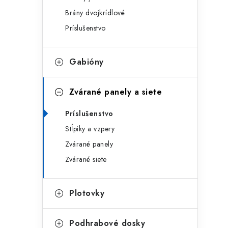
g
ý
Brány dvojkrídlové
ó
Príslušenstvo
p
r
a
i
Gabióny
e
n
e
Zvárané panely a siete
l
Príslušenstvo
Stĺpiky a vzpery
Zvárané panely
Zvárané siete
Plotovky
Podhrabové dosky