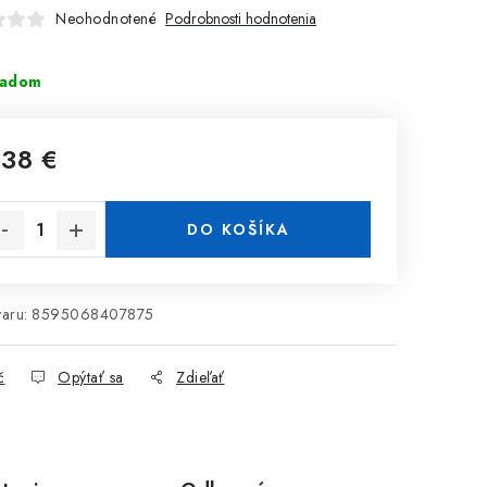
Neohodnotené
Podrobnosti hodnotenia
ladom
,38 €
notková cena:
DO KOŠÍKA
aru:
8595068407875
č
Opýtať sa
Zdieľať