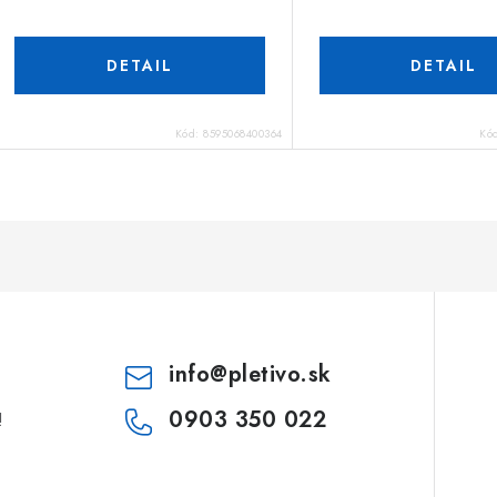
DETAIL
DETAIL
Kód:
8595068400364
Kó
info
@
pletivo.sk
0903 350 022
!