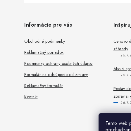
Z
á
Informácie pre vás
Inšpiru
p
ä
Obchodné podmienky
Cenovo do
záhrady
t
Reklamačný poriadok
26.7.
i
Podmienky ochrany osobných údajov
Ako si sp
e
Formulár na odstúpenie od zmluvy
26.7.
Reklamačný formulár
Postav do
zostav si
Kontakt
26.7.
Tento web p
prechádzaní