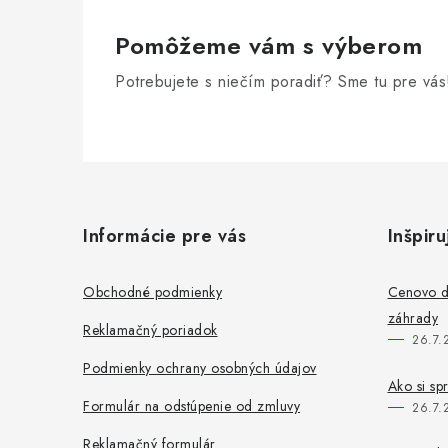
Pomôžeme vám s výberom
Potrebujete s niečím poradiť? Sme tu pre vás
Z
á
Informácie pre vás
Inšpiru
p
ä
Obchodné podmienky
Cenovo do
záhrady
t
Reklamačný poriadok
26.7.
i
Podmienky ochrany osobných údajov
Ako si sp
e
Formulár na odstúpenie od zmluvy
26.7.
Reklamačný formulár