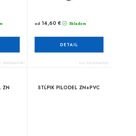
14,60 €
od
m
Skladom
DETAIL
d:
8595068447987
Kód:
8595068400555
L ZN
STĹPIK PILODEL ZN+PVC