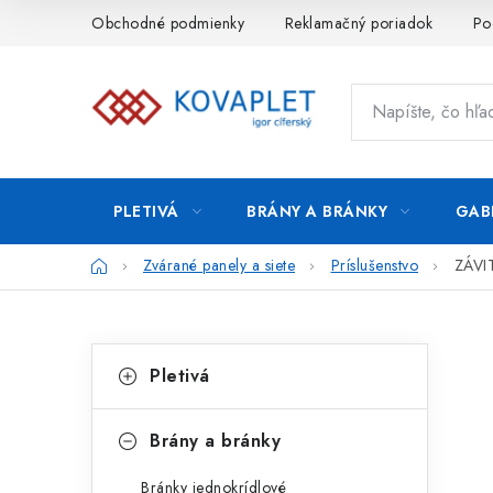
Prejsť
Obchodné podmienky
Reklamačný poriadok
Po
na
obsah
PLETIVÁ
BRÁNY A BRÁNKY
GAB
Domov
Zvárané panely a siete
Príslušenstvo
ZÁVI
B
K
Preskočiť
Pletivá
kategórie
a
o
t
č
Brány a bránky
e
n
Bránky jednokrídlové