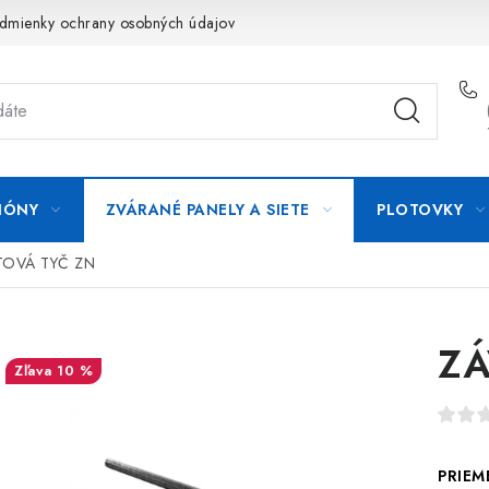
dmienky ochrany osobných údajov
Formulár na odstúpenie od zm
IÓNY
ZVÁRANÉ PANELY A SIETE
PLOTOVKY
TOVÁ TYČ ZN
ZÁ
10 %
PRIEM