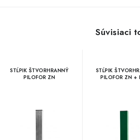
Súvisiaci t
STĹPIK ŠTVORHRANNÝ
STĹPIK ŠTVORH
PILOFOR ZN
PILOFOR ZN +