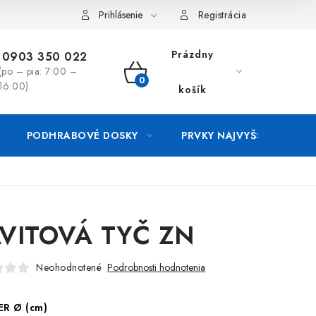
luvy
Reklamačný formulár
Kontakt
Prihlásenie
Registrácia
Prázdny
0903 350 022
(po – pia: 7:00 –
NÁKUPNÝ
16:00)
košík
KOŠÍK
PODHRABOVÉ DOSKY
PRVKY NAJVYŠŠEJ OCHRA
VITOVÁ TYČ ZN
Neohodnotené
Podrobnosti hodnotenia
ER Ø (cm)