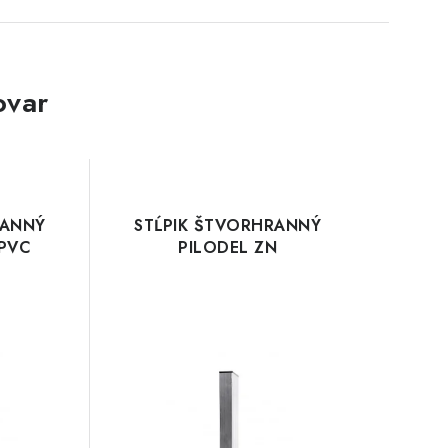
ovar
RANNÝ
STĹPIK ŠTVORHRANNÝ
 PVC
PILODEL ZN