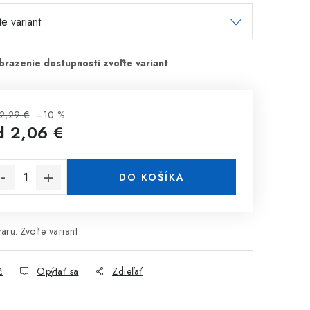
2,29 €
–10 %
d
2,06 €
notková cena:
DO KOŠÍKA
aru:
Zvoľte variant
č
Opýtať sa
Zdieľať