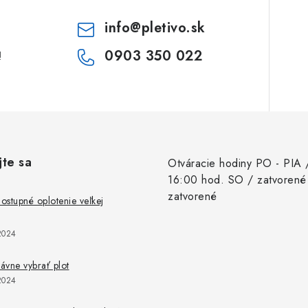
info
@
pletivo.sk
0903 350 022
!
jte sa
Otváracie hodiny PO - PIA 
16:00 hod. SO / zatvorené
zatvorené
stupné oplotenie veľkej
2024
rávne vybrať plot
2024