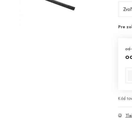
od 
o
Jed
Kód tov
Tla