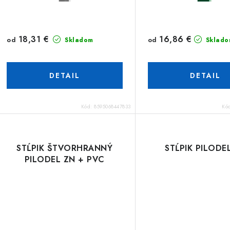
18,31 €
16,86 €
od
od
Skladom
Sklado
DETAIL
DETAIL
Kód:
8595068447833
Kó
STĹPIK ŠTVORHRANNÝ
STĹPIK PILODE
PILODEL ZN + PVC