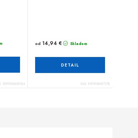
14,94 €
od
m
Skladom
DETAIL
d:
8595068400364
Kód:
8595068407318