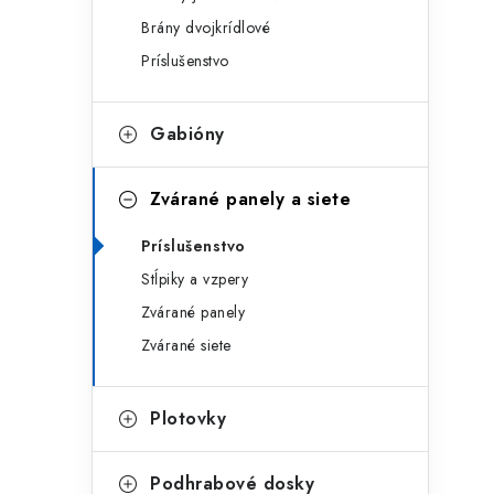
g
ý
Brány dvojkrídlové
ó
Príslušenstvo
p
r
a
i
Gabióny
e
n
e
Zvárané panely a siete
l
Príslušenstvo
Stĺpiky a vzpery
Zvárané panely
Zvárané siete
Plotovky
Podhrabové dosky