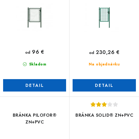
u
o
k
d
t
u
o
k
v
t
o
96 €
230,26 €
od
od
v
Skladom
Na objednávku
DETAIL
DETAIL
BRÁNKA PILOFOR®
BRÁNKA SOLID® ZN+PVC
ZN+PVC