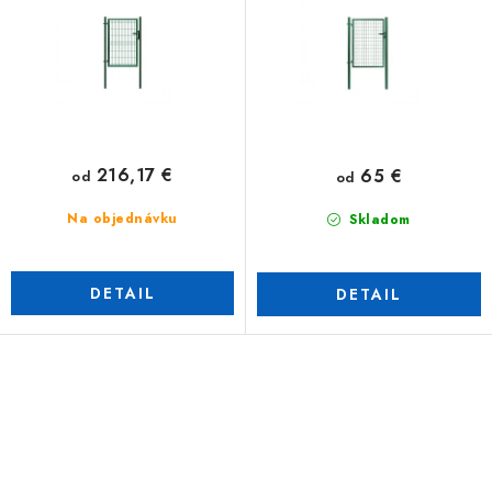
216,17 €
65 €
od
od
Na objednávku
Skladom
DETAIL
DETAIL
O
v
l
á