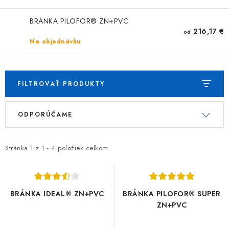
TIENIACE PRVKY
BRÁNKA PILOFOR® ZN+PVC
VIAZACIE DRÔTY
216,17 €
od
Na objednávku
ZEMNÉ VRUTY
REALIZÁCIE
FILTROVAŤ PRODUKTY
V
R
INŠPIRUJTE SA
ODPORÚČAME
ý
a
p
d
Obchodné podmienky
Reklamačný poriadok
i
e
Stránka
1
z
1
-
4
položiek celkom
Podmienky ochrany osobných údajov
s
n
Formulár na odstúpenie od zmluvy
Reklamačný formulár
p
i
Kontakt
r
e
BRÁNKA IDEAL® ZN+PVC
BRÁNKA PILOFOR® SUPER
o
p
ZN+PVC
d
r