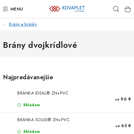
Prejsť
Hľad
na
obsah
Brány a bránky
PLETIVÁ
BRÁNY A BRÁNKY
Brány dvojkrídlové
GABIÓNY
ZVÁRANÉ PANELY A SIETE
Najpredávanejšie
PLOTOVKY
BRÁNKA IDEAL® ZN+PVC
96 €
od
PODHRABOVÉ DOSKY
Skladom
PRVKY NAJVYŠŠEJ OCHRANY
BRÁNKA SOLID® ZN+PVC
65 €
od
Skladom