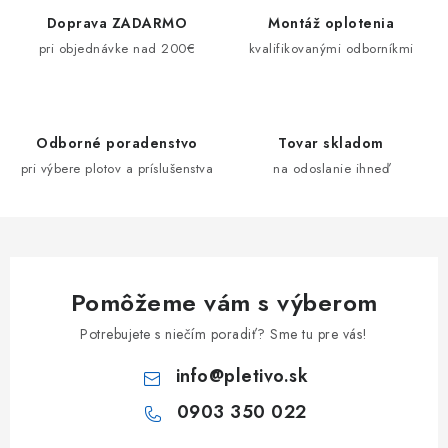
d
Doprava ZADARMO
Montáž oplotenia
a
pri objednávke nad 200€
kvalifikovanými odborníkmi
c
i
e
Odborné poradenstvo
Tovar skladom
p
pri výbere plotov a príslušenstva
na odoslanie ihneď
r
v
k
y
v
Pomôžeme vám s výberom
ý
p
Potrebujete s niečím poradiť? Sme tu pre vás!
i
info
@
pletivo.sk
s
u
0903 350 022