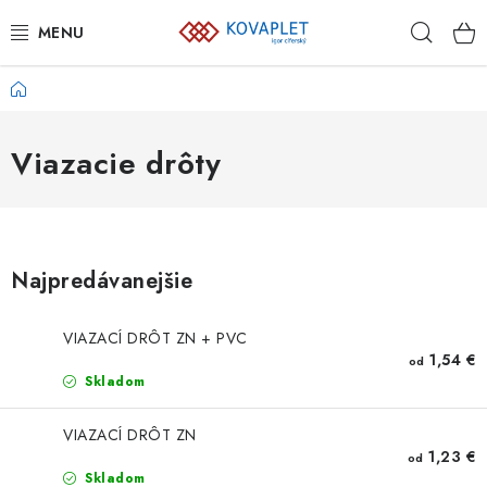
Prejsť
Hľad
na
obsah
Domov
PLETIVÁ
BRÁNY A BRÁNKY
Viazacie drôty
GABIÓNY
ZVÁRANÉ PANELY A SIETE
Najpredávanejšie
PLOTOVKY
VIAZACÍ DRÔT ZN + PVC
1,54 €
od
PODHRABOVÉ DOSKY
Skladom
PRVKY NAJVYŠŠEJ OCHRANY
VIAZACÍ DRÔT ZN
1,23 €
od
Skladom