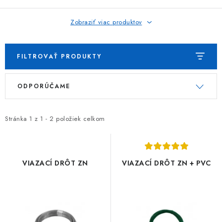
TIENIACE PRVKY
Zobraziť viac produktov
VIAZACIE DRÔTY
ZEMNÉ VRUTY
FILTROVAŤ PRODUKTY
V
R
REALIZÁCIE
ODPORÚČAME
ý
a
p
d
INŠPIRUJTE SA
i
e
Stránka
1
z
1
-
2
položiek celkom
s
n
Obchodné podmienky
Reklamačný poriadok
p
i
Podmienky ochrany osobných údajov
r
e
Formulár na odstúpenie od zmluvy
Reklamačný formulár
VIAZACÍ DRÔT ZN
VIAZACÍ DRÔT ZN + PVC
o
p
Kontakt
d
r
u
o
k
d