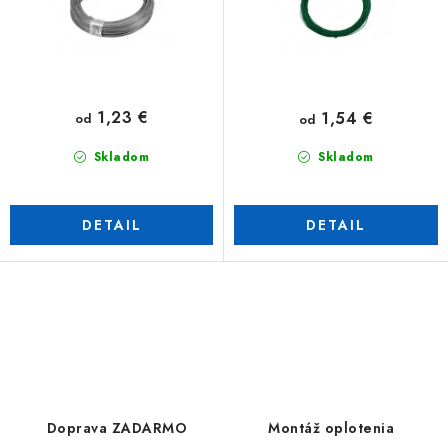
t
u
o
k
v
t
o
1,23 €
1,54 €
od
od
v
Skladom
Skladom
DETAIL
DETAIL
O
v
l
á
d
Doprava ZADARMO
Montáž oplotenia