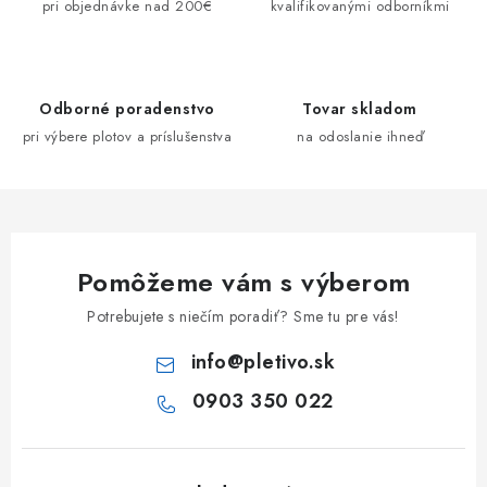
a
pri objednávke nad 200€
kvalifikovanými odborníkmi
c
i
e
Odborné poradenstvo
Tovar skladom
p
pri výbere plotov a príslušenstva
na odoslanie ihneď
r
v
k
y
v
Pomôžeme vám s výberom
ý
p
Potrebujete s niečím poradiť? Sme tu pre vás!
i
info
@
pletivo.sk
s
u
0903 350 022