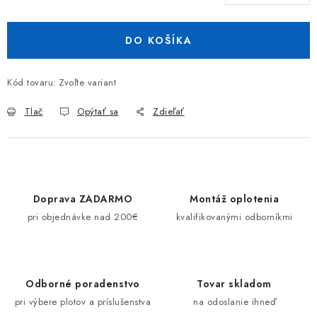
Jednotková cena:
DO KOŠÍKA
Kód tovaru:
Zvoľte variant
Tlač
Opýtať sa
Zdieľať
Doprava ZADARMO
Montáž oplotenia
pri objednávke nad 200€
kvalifikovanými odborníkmi
Odborné poradenstvo
Tovar skladom
pri výbere plotov a príslušenstva
na odoslanie ihneď