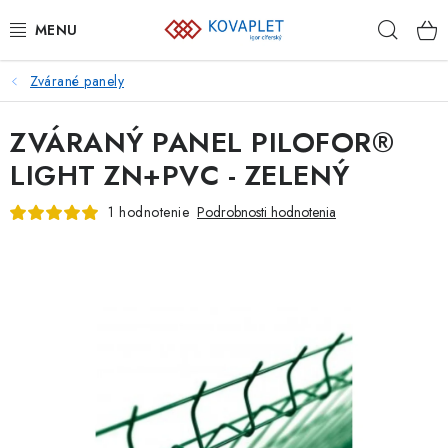
Prejsť
Hľad
na
obsah
Zvárané panely
PLETIVÁ
ZVÁRANÝ PANEL PILOFOR®
BRÁNY A BRÁNKY
LIGHT ZN+PVC - ZELENÝ
GABIÓNY
1 hodnotenie
Podrobnosti hodnotenia
ZVÁRANÉ PANELY A SIETE
PLOTOVKY
PODHRABOVÉ DOSKY
PRVKY NAJVYŠŠEJ OCHRANY