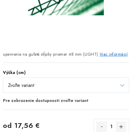
TIENIACE PRVKY
VIAZACIE DRÔTY
ZEMNÉ VRUTY
REALIZÁCIE
upevnenie na guľaté stĺpiky priemer 48 mm (LIGHT)
Viac informácií
INŠPIRUJTE SA
Výška (cm)
Obchodné podmienky
Reklamačný poriadok
Podmienky ochrany osobných údajov
Formulár na odstúpenie od zmluvy
Reklamačný formulár
Kontakt
od
17,56 €