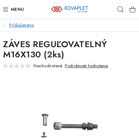
Prejsť
Hľad
na
obsah
Príslušenstvo
PLETIVÁ
ZÁVES REGUĽOVATELNÝ
BRÁNY A BRÁNKY
M16X130 (2ks)
GABIÓNY
Neohodnotené
Podrobnosti hodnotenia
ZVÁRANÉ PANELY A SIETE
PLOTOVKY
PODHRABOVÉ DOSKY
PRVKY NAJVYŠŠEJ OCHRANY