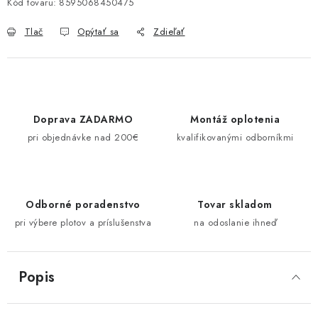
Kód tovaru:
8595068450475
Tlač
Opýtať sa
Zdieľať
Doprava ZADARMO
Montáž oplotenia
pri objednávke nad 200€
kvalifikovanými odborníkmi
Odborné poradenstvo
Tovar skladom
pri výbere plotov a príslušenstva
na odoslanie ihneď
Popis