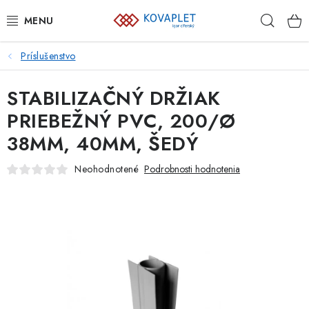
Prejsť
Hľad
na
obsah
Príslušenstvo
PLETIVÁ
STABILIZAČNÝ DRŽIAK
BRÁNY A BRÁNKY
PRIEBEŽNÝ PVC, 200/Ø
GABIÓNY
38MM, 40MM, ŠEDÝ
ZVÁRANÉ PANELY A SIETE
Neohodnotené
Podrobnosti hodnotenia
PLOTOVKY
PODHRABOVÉ DOSKY
PRVKY NAJVYŠŠEJ OCHRANY