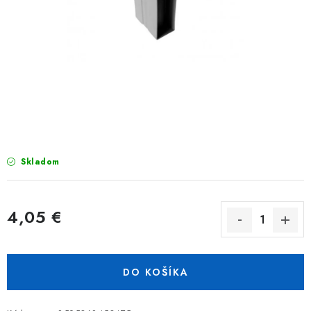
TIENIACE PRVKY
VIAZACIE DRÔTY
ZEMNÉ VRUTY
REALIZÁCIE
INŠPIRUJTE SA
Skladom
Obchodné podmienky
Reklamačný poriadok
Podmienky ochrany osobných údajov
4,05 €
Formulár na odstúpenie od zmluvy
Reklamačný formulár
Jednotková cena:
Kontakt
DO KOŠÍKA