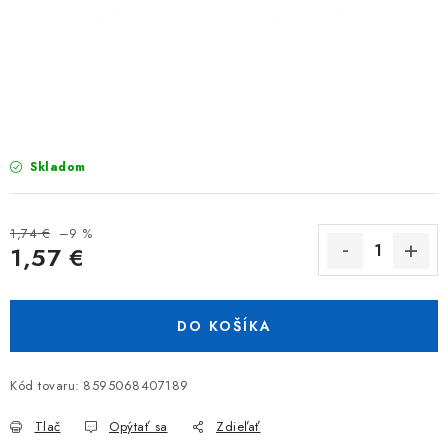
TIENIACE PRVKY
VIAZACIE DRÔTY
ZEMNÉ VRUTY
REALIZÁCIE
Skladom
INŠPIRUJTE SA
1,74 €
–9 %
1,57 €
Obchodné podmienky
Reklamačný poriadok
Jednotková cena:
Podmienky ochrany osobných údajov
DO KOŠÍKA
Formulár na odstúpenie od zmluvy
Reklamačný formulár
Kontakt
Kód tovaru:
8595068407189
Tlač
Opýtať sa
Zdieľať