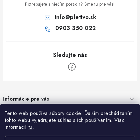
Potrebujete s niečím poradiť? Sme tu pre vás!
info
@
pletivo.sk
0903 350 022
Z
á
Informácie pre vás
p
ä
Obchodné podmienky
Tento web používa súbory cookie. Ďalším prechádzaním
Inšpirujte sa
t
tohto webu vyjadrujete súhlas s ich používaním. Viac
Reklamačný poriadok
i
Otváracie hodiny PO - PIA / 7:00 - 16:00 hod. SO / zatvorené NE
informácií
tu
.
Cenovo dostupné oplotenie veľkej záhrady
/ zatvorené
26.7.2024
e
Podmienky ochrany osobných údajov