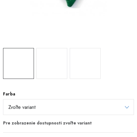
TIENIACE PRVKY
VIAZACIE DRÔTY
ZEMNÉ VRUTY
REALIZÁCIE
INŠPIRUJTE SA
Obchodné podmienky
Reklamačný poriadok
Podmienky ochrany osobných údajov
Farba
Formulár na odstúpenie od zmluvy
Reklamačný formulár
Kontakt