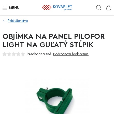
Prejsť
Hľad
na
obsah
Príslušenstvo
PLETIVÁ
OBJÍMKA NA PANEL PILOFOR
BRÁNY A BRÁNKY
LIGHT NA GUĽATÝ STĹPIK
GABIÓNY
Neohodnotené
Podrobnosti hodnotenia
ZVÁRANÉ PANELY A SIETE
PLOTOVKY
PODHRABOVÉ DOSKY
PRVKY NAJVYŠŠEJ OCHRANY