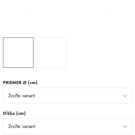
TIENIACE PRVKY
VIAZACIE DRÔTY
ZEMNÉ VRUTY
REALIZÁCIE
INŠPIRUJTE SA
Obchodné podmienky
Reklamačný poriadok
PRIEMER Ø (cm)
Podmienky ochrany osobných údajov
Formulár na odstúpenie od zmluvy
Reklamačný formulár
Kontakt
Dĺžka (cm)