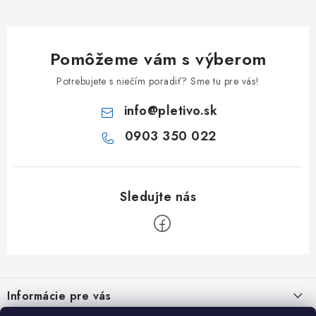
Pomôžeme vám s výberom
Potrebujete s niečím poradiť? Sme tu pre vás!
info
@
pletivo.sk
0903 350 022
Z
á
Informácie pre vás
p