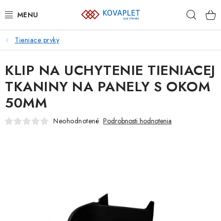
Prejsť
Hľad
na
obsah
Tieniace prvky
PLETIVÁ
KLIP NA UCHYTENIE TIENIACEJ
BRÁNY A BRÁNKY
TKANINY NA PANELY S OKOM
GABIÓNY
50MM
ZVÁRANÉ PANELY A SIETE
Neohodnotené
Podrobnosti hodnotenia
PLOTOVKY
PODHRABOVÉ DOSKY
PRVKY NAJVYŠŠEJ OCHRANY