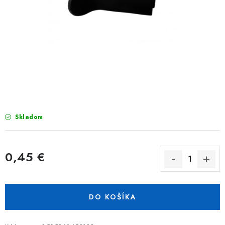
TIENIACE PRVKY
VIAZACIE DRÔTY
ZEMNÉ VRUTY
REALIZÁCIE
INŠPIRUJTE SA
Skladom
Obchodné podmienky
Reklamačný poriadok
Podmienky ochrany osobných údajov
0,45 €
Formulár na odstúpenie od zmluvy
Reklamačný formulár
Jednotková cena:
Kontakt
DO KOŠÍKA