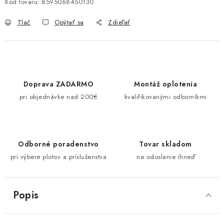
Kód tovaru:
8595068450130
Tlač
Opýtať sa
Zdieľať
Doprava ZADARMO
Montáž oplotenia
pri objednávke nad 200€
kvalifikovanými odborníkmi
Odborné poradenstvo
Tovar skladom
pri výbere plotov a príslušenstva
na odoslanie ihneď
Popis