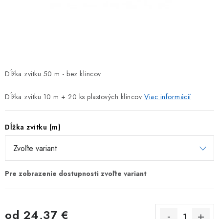
TIENIACE PRVKY
VIAZACIE DRÔTY
ZEMNÉ VRUTY
Dĺžka zvitku 50 m - bez klincov
REALIZÁCIE
Dĺžka zvitku 10 m + 20 ks plastových klincov
Viac informácií
INŠPIRUJTE SA
Dĺžka zvitku (m)
Obchodné podmienky
Reklamačný poriadok
Podmienky ochrany osobných údajov
Formulár na odstúpenie od zmluvy
Reklamačný formulár
Kontakt
od
24,37 €