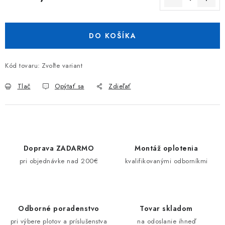
Jednotková cena:
DO KOŠÍKA
Kód tovaru:
Zvoľte variant
Tlač
Opýtať sa
Zdieľať
Doprava ZADARMO
Montáž oplotenia
pri objednávke nad 200€
kvalifikovanými odborníkmi
Odborné poradenstvo
Tovar skladom
pri výbere plotov a príslušenstva
na odoslanie ihneď