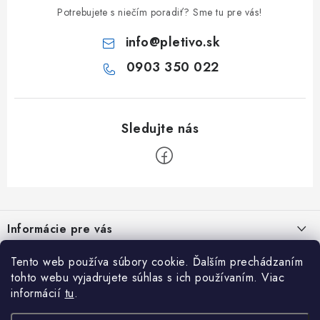
Potrebujete s niečím poradiť? Sme tu pre vás!
info
@
pletivo.sk
0903 350 022
Z
á
Informácie pre vás
p
ä
Obchodné podmienky
Tento web používa súbory cookie. Ďalším prechádzaním
Inšpirujte sa
t
tohto webu vyjadrujete súhlas s ich používaním. Viac
Reklamačný poriadok
i
Otváracie hodiny PO - PIA / 7:00 - 16:00 hod. SO / zatvorené NE
informácií
tu
.
Cenovo dostupné oplotenie veľkej záhrady
/ zatvorené
26.7.2024
e
Podmienky ochrany osobných údajov