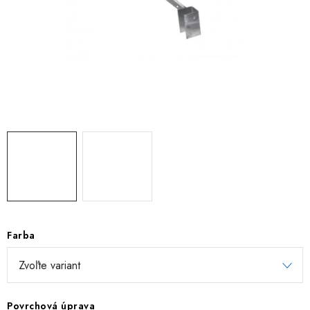
TIENIACE PRVKY
VIAZACIE DRÔTY
ZEMNÉ VRUTY
REALIZÁCIE
INŠPIRUJTE SA
Obchodné podmienky
Reklamačný poriadok
Podmienky ochrany osobných údajov
Formulár na odstúpenie od zmluvy
Reklamačný formulár
Farba
Kontakt
Povrchová úprava