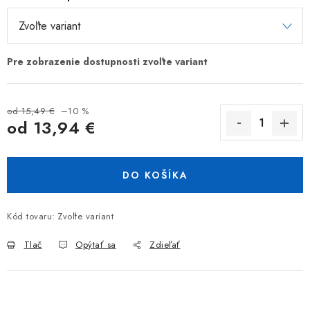
od 15,49 €
–10 %
od
13,94 €
Jednotková cena:
DO KOŠÍKA
Kód tovaru:
Zvoľte variant
Tlač
Opýtať sa
Zdieľať