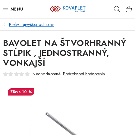
Prejsť
Hľad
na
obsah
Prvky najvyššej ochrany
PLETIVÁ
BAVOLET NA ŠTVORHRANNÝ
BRÁNY A BRÁNKY
STĹPIK , JEDNOSTRANNÝ,
GABIÓNY
VONKAJŠÍ
ZVÁRANÉ PANELY A SIETE
Neohodnotené
Podrobnosti hodnotenia
PLOTOVKY
10 %
PODHRABOVÉ DOSKY
PRVKY NAJVYŠŠEJ OCHRANY