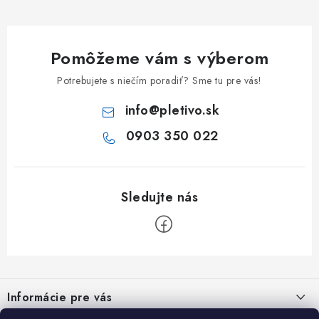
Pomôžeme vám s výberom
Potrebujete s niečím poradiť? Sme tu pre vás!
info
@
pletivo.sk
0903 350 022
Z
á
Informácie pre vás
p