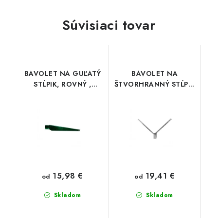
Súvisiaci tovar
BAVOLET NA GUĽATÝ
BAVOLET NA
STĹPIK, ROVNÝ ,
ŠTVORHRANNÝ STĹPIK
KONCOVÝ
60x40 , tvar "V"
15,98 €
19,41 €
od
od
Skladom
Skladom